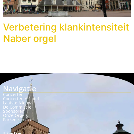
Verbetering klankintensiteit
Naber orgel
Navigatie
Concerten
Concerten Archief
Laatste Nieuws
De Commissie
Sponsoren
Onze Orgels
Parkeerservice