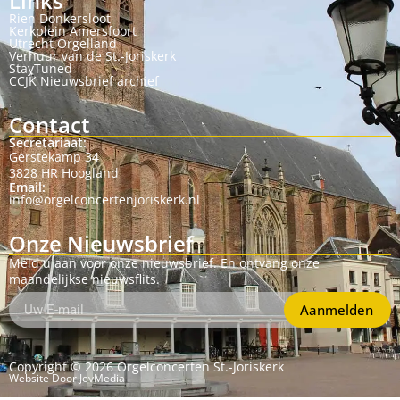
Links
Rien Donkersloot
Kerkplein Amersfoort
Utrecht Orgelland
Verhuur van de St.-Joriskerk
StayTuned
CCJK Nieuwsbrief archief
Contact
Secretariaat:
Gerstekamp 34
3828 HR Hoogland
Email:
info@orgelconcertenjoriskerk.nl
Onze Nieuwsbrief
Meld u aan voor onze nieuwsbrief. En ontvang onze
maandelijkse nieuwsflits.
Aanmelden
Copyright © 2026 Orgelconcerten St.-Joriskerk
Website Door JevMedia