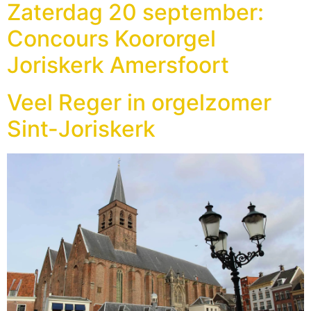
Zaterdag 20 september:
Concours Koororgel
Joriskerk Amersfoort
Veel Reger in orgelzomer
Sint-Joriskerk