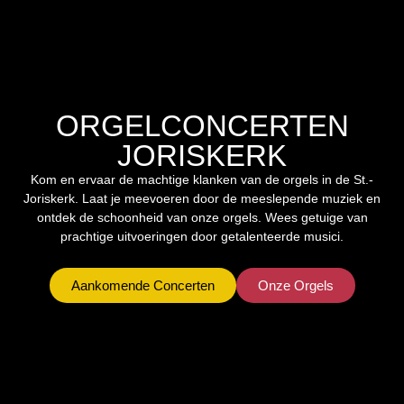
ORGELCONCERTEN
JORISKERK
Kom en ervaar de machtige klanken van de orgels in de St.-
Joriskerk. Laat je meevoeren door de meeslepende muziek en
ontdek de schoonheid van onze orgels. Wees getuige van
prachtige uitvoeringen door getalenteerde musici.
Aankomende Concerten
Onze Orgels